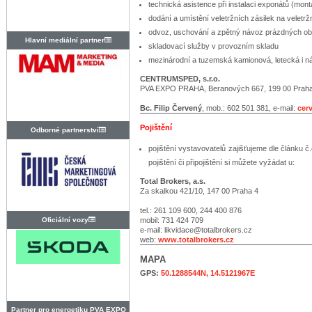
technická asistence při instalaci exponátů (mon
dodání a umístění veletržních zásilek na veletrž
odvoz, uschování a zpětný návoz prázdných ob
Hlavní mediální partner
skladovací služby v provozním skladu
mezinárodní a tuzemská kamionová, letecká i n
CENTRUMSPED, s.r.o.
PVA EXPO PRAHA, Beranových 667, 199 00 Praha
Bc. Filip Červený
, mob.: 602 501 381, e-mail:
cer
Pojištění
Odborné partnerství
pojištění vystavovatelů zajišťujeme dle článku 
pojištění či připojištění si můžete vyžádat u:
Total Brokers, a.s.
Za skalkou 421/10, 147 00 Praha 4
tel.: 261 109 600, 244 400 876
Oficiální vozy
mobil: 731 424 709
e-mail: likvidace@totalbrokers.cz
web:
www.totalbrokers.cz
MAPA
GPS:
50.1288544N, 14.5121967E
Partner pro energetiku PVA EXPO