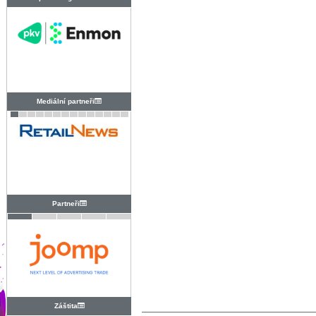
PRAHA
Mediální partneři
Partneři
Záštita