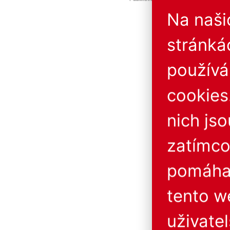
Provozovatel neručí za 
Na naš
stránká
použív
cookies
nich js
zatímco
pomáhaj
tento w
uživatel