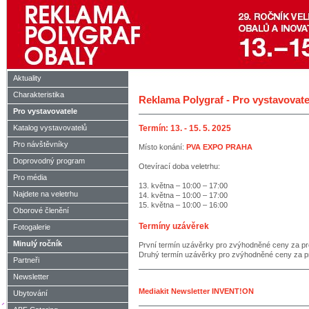
Aktuality
Charakteristika
Reklama Polygraf - Pro vystavovate
Pro vystavovatele
Katalog vystavovatelů
Termín: 13. - 15. 5. 2025
Pro návštěvníky
Místo konání:
PVA EXPO PRAHA
Doprovodný program
Otevírací doba veletrhu:
Pro média
13. května – 10:00 – 17:00
Najdete na veletrhu
14. května – 10:00 – 17:00
15. května – 10:00 – 16:00
Oborové členění
Termíny uzávěrek
Fotogalerie
Minulý ročník
První termín uzávěrky pro zvýhodněné ceny za p
Druhý termín uzávěrky pro zvýhodněné ceny za p
Partneři
Newsletter
Mediakit Newsletter INVENT!ON
Ubytování