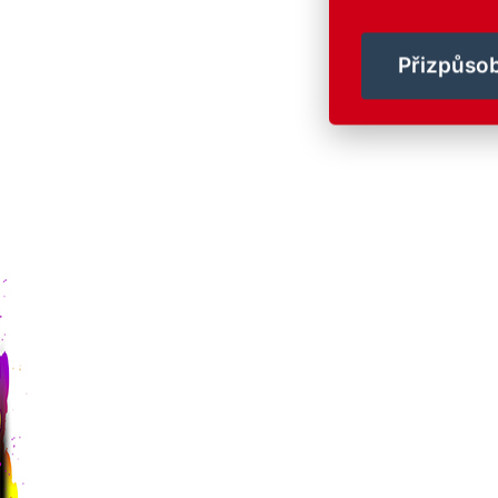
Přizpůsob