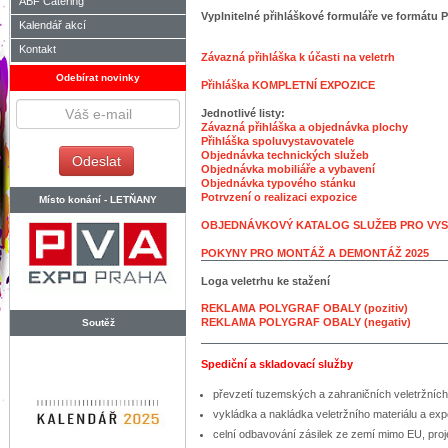
ABF Catering
Vyplnitelné přihláškové formuláře ve formátu
Kalendář akcí
Kontakt
Závazná přihláška k účasti na veletrh
Odebírat novinky
Přihláška KOMPLETNÍ EXPOZICE
Jednotlivé listy:
Závazná přihláška a objednávka plochy
Přihláška spoluvystavovatele
Objednávka technických služeb
Objednávka mobiliáře a vybavení
Objednávka typového stánku
Potrvzení o realizaci expozice
Místo konání -
LETŇANY
OBJEDNÁVKOVÝ KATALOG SLUŽEB PRO VYS
POKYNY PRO MONTÁŽ A DEMONTÁŽ 2025
Loga veletrhu ke stažení
REKLAMA POLYGRAF OBALY (pozitiv)
REKLAMA POLYGRAF OBALY (negativ)
Soutěž
Spediční a skladovací služby
převzetí tuzemských a zahraničních veletržních
vykládka a nakládka veletržního materiálu a ex
celní odbavování zásilek ze zemí mimo EU, pro