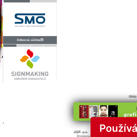
Odborná záštita
Ukáz
Používá
© Všechna 
ABF. a.s.
PVA a.s.
PVA EXPO, a.s.
Publikování nebo další šíření obsahu j