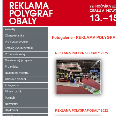
Aktuality
Charakteristika
Fotogalerie - REKLAMA POLYGR
Pro vystavovatele
Katalog vystavovatelů
REKLAMA POLYGRAF OBALY 2025
Pro návštěvníky
Doprovodný program
Pro média
Najdete na veletrhu
Oborové členění
Fotogalerie
Minulý ročník
Partneři
Newsletter
Ubytování
REKLAMA POLYGRAF OBALY 2022