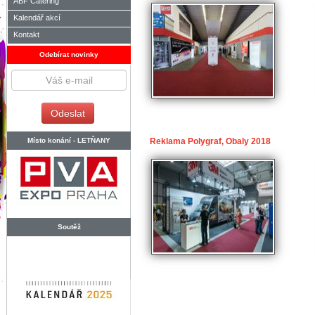
ABF Catering
Kalendář akcí
Kontakt
Odebírat novinky
Místo konání -
LETŇANY
Reklama Polygraf, Obaly 2018
Soutěž