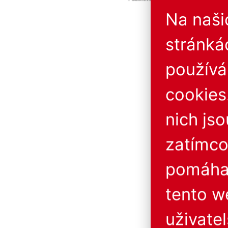
Provozovatel neručí za 
Na naš
stránká
použív
cookies
nich js
zatímco
pomáhaj
tento w
uživatel