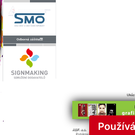
Odborná záštita
Ukáz
Používá
© Všechna 
ABF. a.s.
PVA a.s.
PVA EXPO, a.s.
Publikování nebo další šíření obsahu j