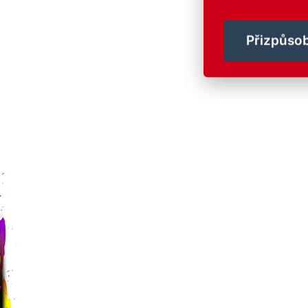
Přizpůsob