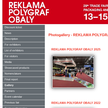
Discount ticket
News
Photogallery - REKLAMA POLYG
Description
For exhibitors
REKLAMA POLYGRAF OBALY 2025
List of exhibitors
For visitors
Media
Showcased products
Nomenclature
Final report
Gallery
Partners
Event calendar
Previous fair
REKLAMA POLYGRAF OBALY 2022