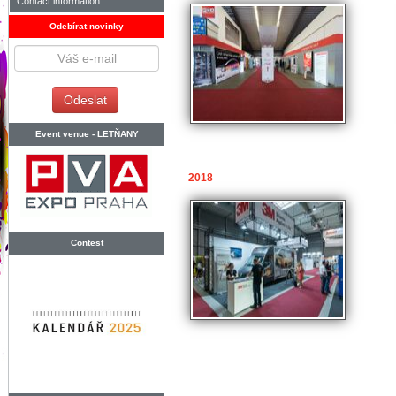
Contact information
Odebírat novinky
Event venue -
LETŇANY
2018
Contest