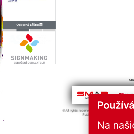
Odborná záštita
Sho
Používá
© All rights reserved. 1996 - 2026
ABF a.s.
PVA
Publishing or redistribution of conte
The operator is not liab
Na naš