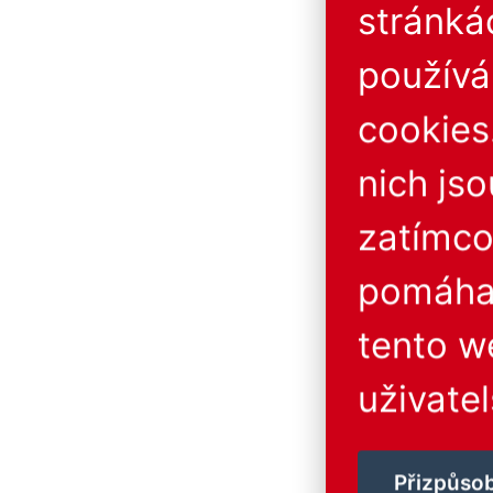
stránká
použív
cookies
nich js
zatímco
pomáhaj
tento w
uživatel
Přizpůsob