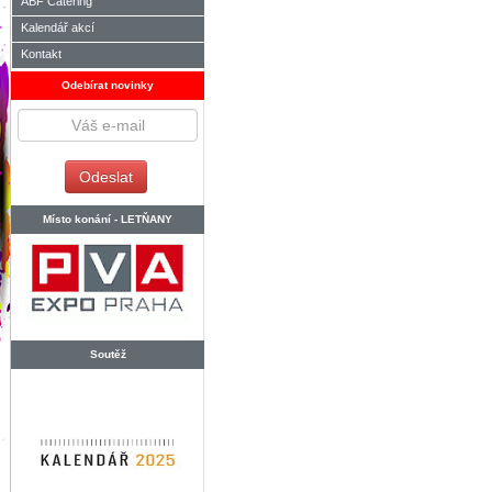
ABF Catering
Kalendář akcí
Kontakt
Odebírat novinky
Místo konání -
LETŇANY
Soutěž