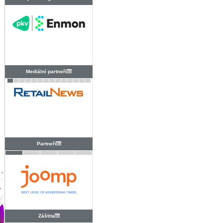
PRAHA
Mediální partneři
Partneři
Záštita