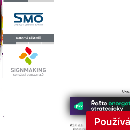
Odborná záštita
Ukáz
Používá
© Všechna 
ABF. a.s.
PVA a.s.
PVA EXPO, a.s.
Publikování nebo další šíření obsahu j