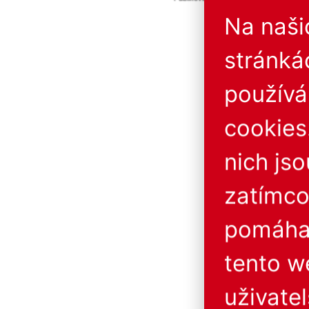
Provozovatel neručí za 
Na naš
stránká
použív
cookies
nich js
zatímco
pomáhaj
tento w
uživatel