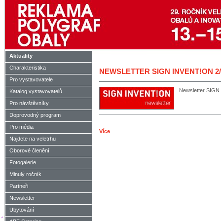
Aktuality
Charakteristika
NEWSLETTER SIGN INVENT!ON 2/
Pro vystavovatele
Newsletter SIG
Katalog vystavovatelů
Pro návštěvníky
Doprovodný program
Pro média
Více
Najdete na veletrhu
Oborové členění
Fotogalerie
Minulý ročník
Partneři
Newsletter
Ubytování