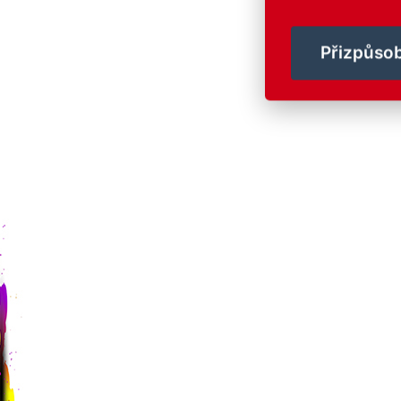
Přizpůsob