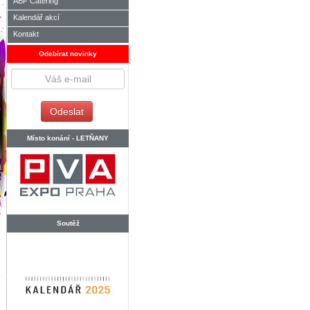
ABF Catering
Kalendář akcí
Kontakt
Odebírat novinky
Místo konání -
LETŇANY
Soutěž