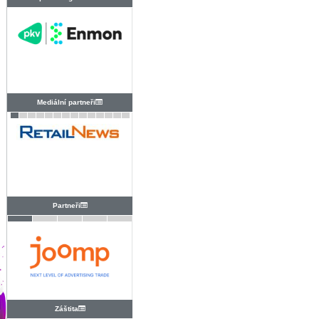
PRAHA
Mediální partneři
Partneři
Záštita