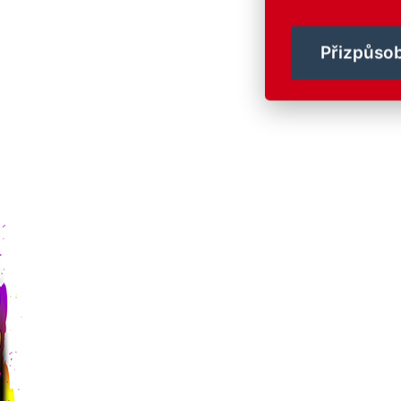
Přizpůsob