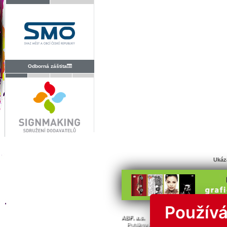
Odborná záštita
Ukáz
Používá
© Všechna 
ABF. a.s.
PVA a.s.
PVA EXPO, a.s.
Publikování nebo další šíření obsahu j