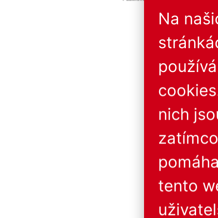
Provozovatel neručí za 
Na naš
stránká
použív
cookies
nich js
zatímco
pomáhaj
tento w
uživatel