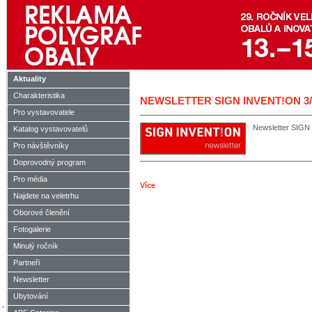
Aktuality
Charakteristika
NEWSLETTER SIGN INVENT!ON 3/
Pro vystavovatele
Newsletter SIG
Katalog vystavovatelů
Pro návštěvníky
Doprovodný program
Pro média
Více
Najdete na veletrhu
Oborové členění
Fotogalerie
Minulý ročník
Partneři
Newsletter
Ubytování