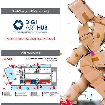
Souběžně probíhající veletrhy
VELETRH DIGITÁLNÍCH TECHNOLOGIÍ
Plán výstaviště