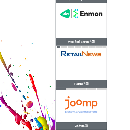
PRAHA
Mediální partneři
Partneři
Záštita