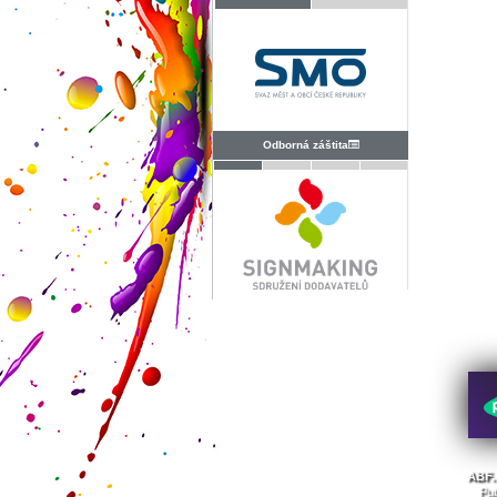
Odborná záštita
ABF. 
Pub