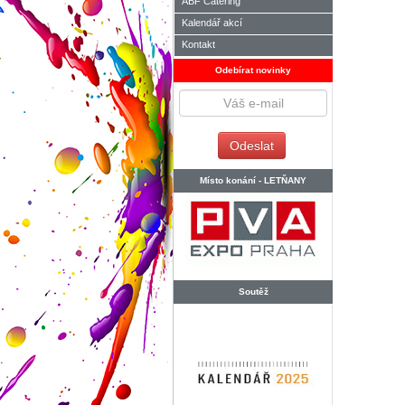
ABF Catering
Kalendář akcí
Kontakt
Odebírat novinky
Místo konání -
LETŇANY
Soutěž