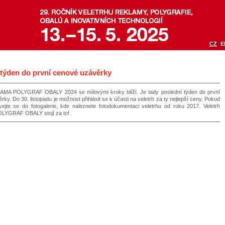
CZ
E
 týden do první cenové uzávěrky
LAMA POLYGRAF OBALY 2024 se mílovými kroky blíží. Je tady poslední týden do první
ky. Do 30. listopadu je možnost přihlásit se k účasti na veletrh za ty nejlepší ceny. Pokud
vejte se do fotogalerie, kde naleznete fotodokumentaci veletrhu od roku 2017. Veletrh
YGRAF OBALY stojí za to!