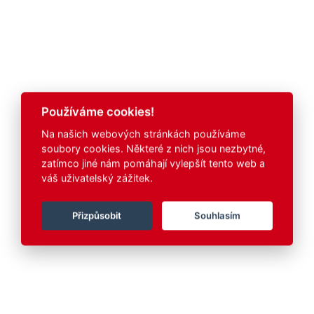
Používáme cookies!
Na našich webových stránkách používáme
soubory cookies. Některé z nich jsou nezbytné,
zatímco jiné nám pomáhají vylepšít tento web a
váš uživatelský zážitek.
Přizpůsobit
Souhlasím