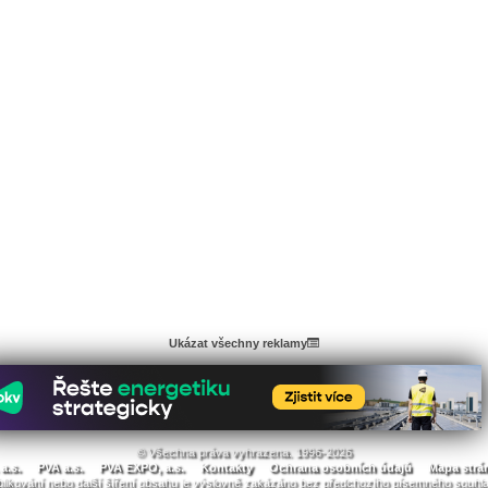
Ukázat všechny reklamy
© Všechna práva vyhrazena. 1996-2026
a.s.
PVA a.s.
PVA EXPO, a.s.
Kontakty
Ochrana osobních údajů
Mapa strá
likování nebo další šíření obsahu je výslovně zakázáno bez předchozího písemného souhl