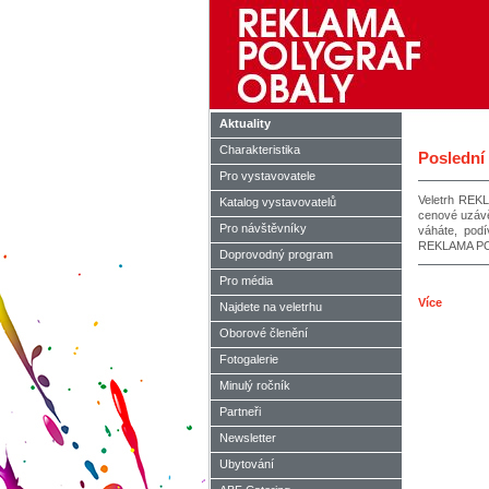
Aktuality
Charakteristika
Poslední
Pro vystavovatele
Veletrh REK
Katalog vystavovatelů
cenové uzávěr
Pro návštěvníky
váháte, podí
REKLAMA POL
Doprovodný program
Pro média
Více
Najdete na veletrhu
Oborové členění
Fotogalerie
Minulý ročník
Partneři
Newsletter
Ubytování