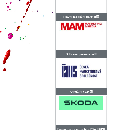
Hlavní mediální partner
Odborné partnerství
Oficiální vozy
Partner pro energetiku PVA EXPO