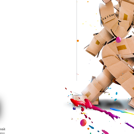
nek
asu.