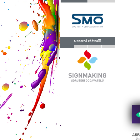
Odborná záštita
ABF. 
Pub