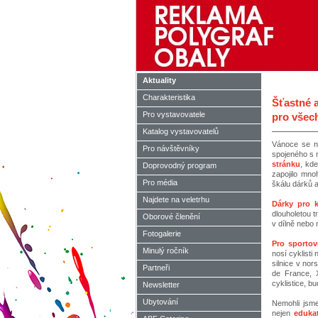
Aktuality
Charakteristika
Šťastné 
Pro vystavovatele
pro všec
Katalog vystavovatelů
Vánoce se ne
Pro návštěvníky
spojeného s 
stránku
, kd
Doprovodný program
zapojilo mno
Pro média
škálu dárků 
Najdete na veletrhu
Dárky pro k
dlouholetou 
Oborové členění
v dílně nebo 
Fotogalerie
Pro sportov
Minulý ročník
nosí cyklisti
silnice v no
Partneři
de France, 
cyklistice, 
Newsletter
Ubytování
Nemohli jsme
nejen
edukat