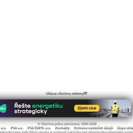
Ukázat všechny reklamy
© Všechna práva vyhrazena. 1996-2026
a.s.
PVA a.s.
PVA EXPO, a.s.
Kontakty
Ochrana osobních údajů
Mapa strá
likování nebo další šíření obsahu je výslovně zakázáno bez předchozího písemného souhl