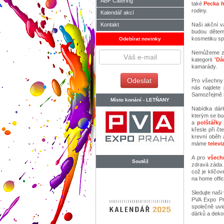
ABF Catering
také
Pecka h
rodiny.
Kalendář akcí
Kontakt
Naši akční v
budou dětem
kosmetiku sp
Odebírat novinky
Nemůžeme zap
kategorii
'Dá
kamarády.
Pro všechny
nás najdete 
Samozřejmě my
Místo konání -
LETŇANY
Nabídka dár
kterým se bud
a
polštářky
z
křesle při čt
krevní oběh a
máme
televi
A pro
všech
Soutěž
zdravá záda
což je klíčov
na home offic
Sledujte naši
PVA Expo Pr
společně uvi
dárků a dekor