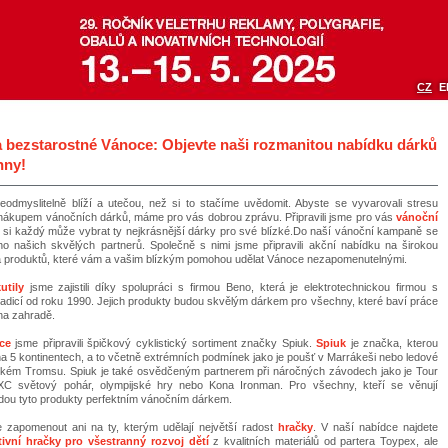
CZ
E
a bezstarostné Vánoce: Objevte naši rozmanitou nabídku dárků
hny!
odmyslitelně blíží a utečou, než si to stačíme uvědomit. Abyste se vyvarovali stresu
nákupem vánočních dárků, máme pro vás dobrou zprávu. Připravili jsme pro vás
vánoční
e si každý může vybrat ty nejkrásnější dárky pro své blízké.Do naší vánoční kampaně se
ho našich skvělých partnerů. Společně s nimi jsme připravili akční nabídku na širokou
a produktů, které vám a vašim blízkým pomohou udělat Vánoce nezapomenutelnými.
utily
jsme zajistili díky spolupráci s firmou Beno, která je elektrotechnickou firmou s
tradicí od roku 1990. Jejich produkty budou skvělým dárkem pro všechny, které baví práce
na zahradě.
ce
jsme připravili špičkový cyklistický sortiment značky Spiuk.
Spiuk
je značka, kterou
 na 5 kontinentech, a to včetně extrémních podmínek jako je poušť v Marrákeši nebo ledové
rském Tromsu. Spiuk je také osvědčeným partnerem při náročných závodech jako je Tour
XC světový pohár, olympijské hry nebo Kona Ironman. Pro všechny, kteří se věnují
budou tyto produkty perfektním vánočním dárkem.
 zapomenout ani na ty, kterým udělají největší radost
hračky
. V naší nabídce najdete
ivní hračky pro všestranný rozvoj dětí
z kvalitních materiálů od partera Toypex, ale