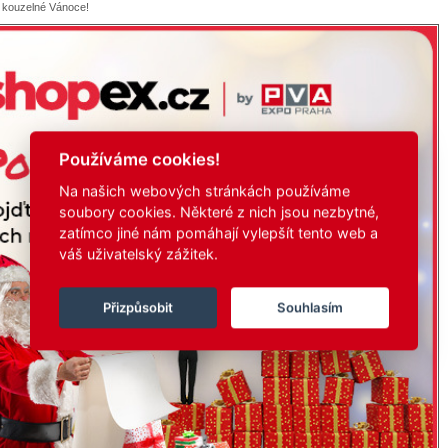
 kouzelné Vánoce!
Používáme cookies!
Na našich webových stránkách používáme
soubory cookies. Některé z nich jsou nezbytné,
zatímco jiné nám pomáhají vylepšít tento web a
váš uživatelský zážitek.
Přizpůsobit
Souhlasím