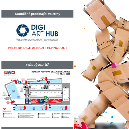
Souběžně probíhající veletrhy
VELETRH DIGITÁLNÍCH TECHNOLOGIÍ
Plán výstaviště