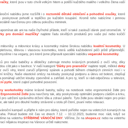
račky
, které jsou v tuto chvíli velkým hitem a potěší každého malého i velkého člena vaší
ánoční nabídku jsme rozšířili i o
roztomilé dětské oblečení a pohodlné osušky
, které
 poskytovat pohodlí a teplíčko po každém koupání. Kromě toho nabízíme i jemnou
eciálně navrženou pro citlivou pokožku miminek.
omínat ale ani na naše čtyřnohé přátele, kteří si také zaslouží dárek pod stromeček. V
rky pro domácí mazlíčky'
najdete řadu skvělých produktů pro vaše psí nebo kočičí
 milovníky a milovnice krásy a kosmetiky máme širokou nabídku
kvalitní kosmetiky
. U
pleťovou, tělovou i vlasovou kosmetiku, která udělá každodenní péči ještě příjemnější.
slíme i na vegany, pro které jsme připravili speciální nabídku
veganské kosmetiky
.
ků pro naše babičky a dědečky zahrnuje mnoho krásných produktů z ovčí vlny, díky
ou cítit jako v bavlnce. V naší kategorii
'Dárky pro prarodiče'
najdete teplé, měkké
deky
 ovčí vlny, které zaručí příjemný spánek a pohodlí během chladných zimních nocí i v
ení knížky. Naše elastické ortézy na klouby poskytují podporu a úlevu od bolesti, zlepšují
 pomáhají udržet klouby zpevněné a zahřáté. A pro ty, kteří si rádi odpočinou u televize,
zní pytle
, které zajistí pohodlné posezení.
ny workoholiky
máme krásné batohy, tašky na notebook nebo ergonomické židle pro
.
Ergonomické židle
jsou navrženy tak, aby poskytovaly optimální podporu zádům a krku,
é pro udržení správného držení těla a zdraví páteře. Tyto židle jsou ideální nejen pro práci
e, ale také pro dlouhé hodiny strávené u stolu při čtení, psaní nebo relaxaci.
 vánoční kampaň a přijďte k nám pro dárky, které pořídíte nejen na veletrzích konaných na
aha. Pokud budete mít čas ve dnech 7.12. – 10.12.2023, budeme moc rádi, když se
díme na veletrhu
STŘÍBRNÉ VÁNOČNÍ DNY
. Věříme, že na
shopex.cz
nebo na veletrhu
ací nějakou inspiraci na Vánoce určitě naleznete.