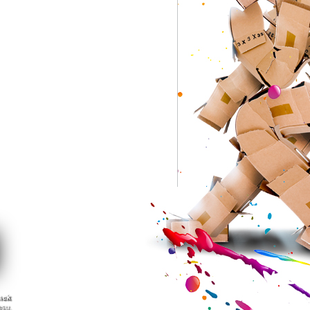
nek
asu.