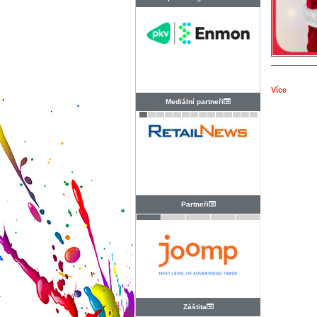
PRAHA
Více
Mediální partneři
Partneři
Záštita