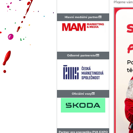
Přejeme vám
Hlavní mediální partner
Odborné partnerství
Oficiální vozy
Partner pro energetiku PVA EXPO