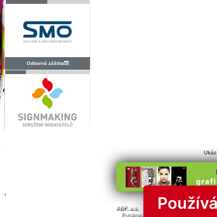
Odborná záštita
Ukáz
Používá
© Všechna 
ABF. a.s.
PVA a.s.
PVA EXPO, a.s.
Publikování nebo další šíření obsahu j