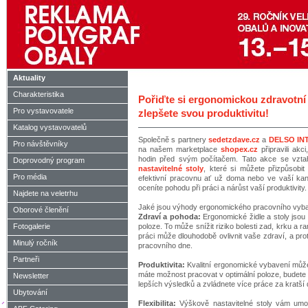
Aktuality
Charakteristika
Pořiďte si ergonomickou zdravotní ž
Pro vystavovatele
zlepšete svou produktivitu!
Katalog vystavovatelů
Společně s partnery
sedetzdave.cz
a
DELSO IN
Pro návštěvníky
na našem marketplace
shopex.cz
připravili akc
hodin před svým počítačem. Tato akce se vzt
Doprovodný program
nastavitelné stoly
, které si můžete přizpůsobi
Pro média
efektivní pracovnu ať už doma nebo ve vaší kanc
oceníte pohodu při práci a nárůst vaší produktivity.
Najdete na veletrhu
Jaké jsou výhody ergonomického pracovního vyb
Oborové členění
Zdraví a pohoda:
Ergonomické židle a stoly jsou 
Fotogalerie
poloze. To může snížit riziko bolesti zad, krku a r
práci může dlouhodobě ovlivnit vaše zdraví, a prot
Minulý ročník
pracovního dne.
Partneři
Produktivita:
Kvalitní ergonomické vybavení může 
máte možnost pracovat v optimální poloze, budete 
Newsletter
lepších výsledků a zvládnete více práce za kratší
Ubytování
Flexibilita:
Výškově nastavitelné stoly vám umož