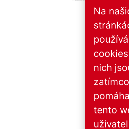
Provozovatel neručí za 
Na naš
stránká
použív
cookies
nich js
zatímco
pomáhaj
tento w
uživatel