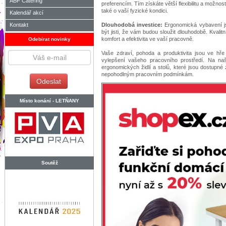
ABF Catering
preferencím. Tím získáte větší flexibilitu a možnos
také o vaší fyzické kondici.
Kalendář akcí
Kontakt
Dlouhodobá investice:
Ergonomická vybavení jso
být jisti, že vám budou sloužit dlouhodobě. Kvalitn
komfort a efektivita ve vaší pracovně.
Odebírat novinky
Vaše zdraví, pohoda a produktivita jsou ve hř
vylepšení vašeho pracovního prostředí. Na n
ergonomických židlí a stolů, které jsou dostupné z
nepohodlným pracovním podmínkám.
Místo konání -
LETŇANY
Soutěž