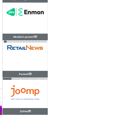
PRAHA
Mediální partneři
Partneři
Záštita