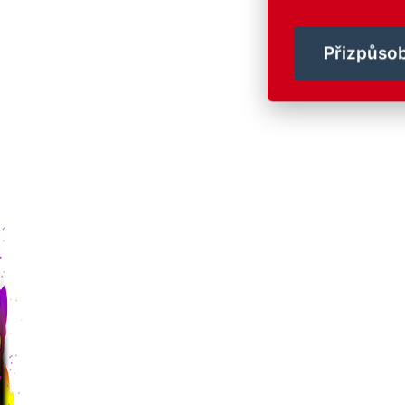
Přizpůsob