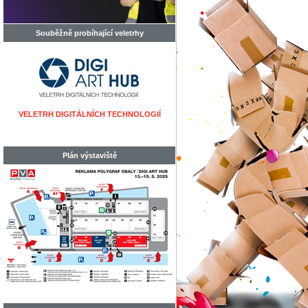
Souběžně probíhající veletrhy
VELETRH DIGITÁLNÍCH TECHNOLOGIÍ
Plán výstaviště