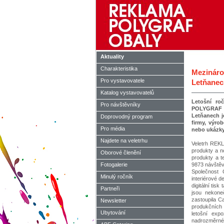
Aktuality
Charakteristika
Mezináro
Pro vystavovatele
Letňanech
Katalog vystavovatelů
Letošní ro
Pro návštěvníky
POLYGRAF O
Letňanech je
Doprovodný program
firmy, výro
Pro média
nebo ukázky
Najdete na veletrhu
Veletrh REKL
produkty a no
Oborové členění
produkty a t
Fotogalerie
9873 návštěvn
Společnost C
Minulý ročník
interiérové d
digitální tis
Partneři
jsou nekone
zastoupila Ca
Newsletter
produkčních z
Ubytování
letošní exp
nadrozměrné v