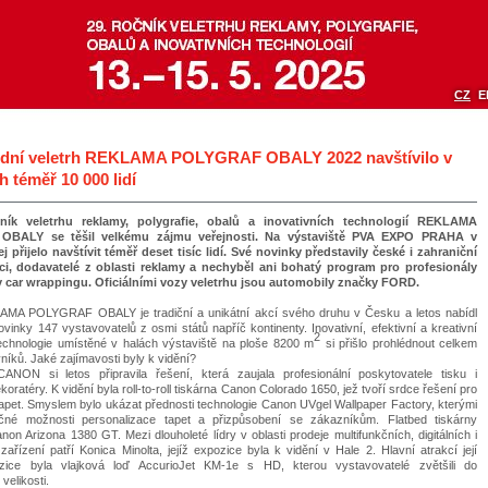
CZ
E
dní veletrh REKLAMA POLYGRAF OBALY 2022 navštívilo v
 téměř 10 000 lidí
čník veletrhu reklamy, polygrafie, obalů a inovativních technologií REKLAMA
BALY se těšil velkému zájmu veřejnosti. Na výstaviště PVA EXPO PRAHA v
j přijelo navštívit téměř deset tisíc lidí. Své novinky představily české i zahraniční
bci, dodavatelé z oblasti reklamy a nechyběl ani bohatý program pro profesionály
 car wrappingu. Oficiálními vozy veletrhu jsou automobily značky FORD.
AMA POLYGRAF OBALY je tradiční a unikátní akcí svého druhu v Česku a letos nabídl
vinky 147 vystavovatelů z osmi států napříč kontinenty. Inovativní, efektivní a kreativní
2
echnologie umístěné v halách výstaviště na ploše 8200 m
si přišlo prohlédnout celkem
íků. Jaké zajímavosti byly k vidění?
ANON si letos připravila řešení, která zaujala profesionální poskytovatele tisku i
ekoratéry. K vidění byla roll-to-roll tiskárna Canon Colorado 1650, jež tvoří srdce řešení pro
k tapet. Smyslem bylo ukázat přednosti technologie Canon UVgel Wallpaper Factory, kterými
čné možnosti personalizace tapet a přizpůsobení se zákazníkům. Flatbed tiskárny
non Arizona 1380 GT. Mezi dlouholeté lídry v oblasti prodeje multifunkčních, digitálních i
ařízení patří Konica Minolta, jejíž expozice byla k vidění v Hale 2. Hlavní atrakcí její
ozice byla vlajková loď AccurioJet KM-1e s HD, kterou vystavovatelé zvětšili do
elikosti.