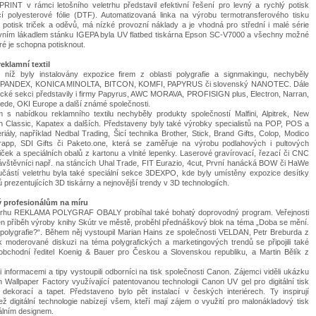
NT v rámci letošního veletrhu představil efektivní řešení pro levný a rychlý potisk
cí polyesterové fólie (DTF). Automatizovaná linka na výrobu termotransferového tisku
 potisk triček a oděvů, má nízké provozní náklady a je vhodná pro střední i malé série
vním lákadlem stánku IGEPA byla UV flatbed tiskárna Epson SC-V7000 a všechny možné
eré je schopna potisknout.
reklamní textil
níž byly instalovány expozice firem z oblasti polygrafie a signmakingu, nechyběly
 SPANDEX, KONICA MINOLTA, BITCON, KOMFI, PAPYRUS či slovenský NANOTEC. Dále
fické sekci představily i firmy Papyrus, AWC MORAVA, PROFISIGN plus, Electron, Narran,
e, OKI Europe a další známé společnosti.
m s nabídkou reklamního textilu nechyběly produkty společností Malfini, Alpitrek, New
 Classic, Kapatex a dalších. Představeny byly také výrobky specialistů na POP, POS a
iály, například Nedbal Trading, Šicí technika Brother, Stick, Brand Gifts, Colop, Modico
app, SDI Gifts či Paketo.one, která se zaměřuje na výrobu podlahových i pultových
iček a speciálních obalů z kartonu a vlnité lepenky. Laserové gravírovací, řezací či CNC
 návštěvníci např. na stáncích Uhal Trade, FIT Eurazio, 4cut, První hanácká BOW či HaWe
částí veletrhu byla také speciální sekce 3DEXPO, kde byly umístěny expozice desítky
 prezentujících 3D tiskárny a nejnovější trendy v 3D technologiích.
ý profesionálům na míru
etrhu REKLAMA POLYGRAF OBALY probíhal také bohatý doprovodný program. Veřejnosti
en příběh výroby knihy Skútr ve městě, proběhl přednáškový blok na téma „Doba se mění.
polygrafie?“. Během něj vystoupil Marian Hains ze společnosti VELDAN, Petr Breburda z
 moderované diskuzi na téma polygrafických a marketingových trendů se připojili také
obchodní ředitel Koenig & Bauer pro Českou a Slovenskou republiku, a Martin Bělík z
 informacemi a tipy vystoupili odborníci na tisk společnosti Canon. Zájemci viděli ukázku
 Wallpaper Factory využívající patentovanou technologii Canon UV gel pro digitální tisk
h dekorací a tapet. Představeno bylo pět instalací v českých interiérech. Ty inspirují
ž digitální technologie nabízejí všem, kteří mají zájem o využití pro malonákladový tisk
nálním designem.