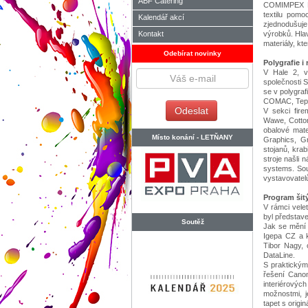
ABF Catering
COMIMPEX PRI
textilu pomo
Kalendář akcí
zjednodušuje
Kontakt
výrobků. Hla
materiály, kt
Odebírat novinky
Polygrafie i 
V Hale 2, v 
společnosti
se v polygra
COMAC, Teped
V sekci fire
Wawe, Cotton
obalové mater
Místo konání -
LETŇANY
Graphics, Gr
stojanů, krab
stroje našli
systems. Sou
vystavovatelů
Program šit
V rámci vel
byl představ
Soutěž
Jak se mění 
Igepa CZ a k
Tibor Nagy, 
DataLine.
S praktickými
řešení Canon
interiérovýc
možnostmi, je
tapet s origi