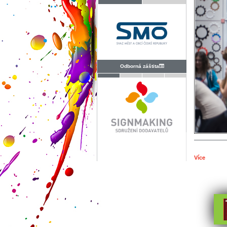
Odborná záštita
Více