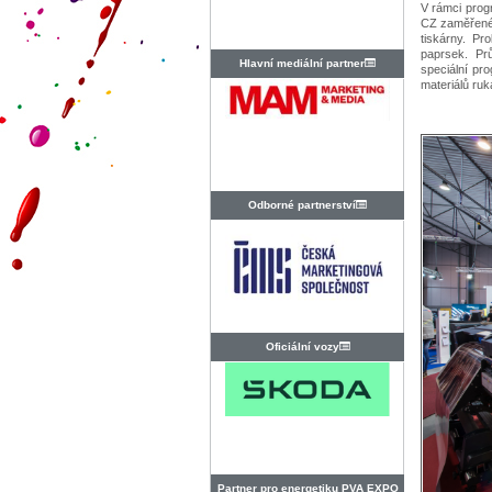
V rámci prog
CZ zaměřené 
tiskárny. Pr
paprsek. P
Hlavní mediální partner
speciální pr
materiálů ruk
Odborné partnerství
Oficiální vozy
Partner pro energetiku PVA EXPO