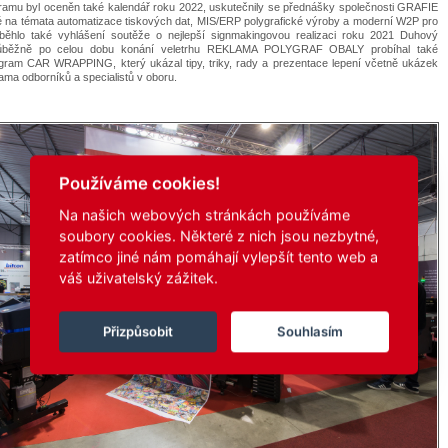
ramu byl oceněn také kalendář roku 2022, uskutečnily se přednášky společnosti GRAFIE
na témata automatizace tiskových dat, MIS/ERP polygrafické výroby a moderní W2P pro
oběhlo také vyhlášení soutěže o nejlepší signmakingovou realizaci roku 2021 Duhový
růběžně po celou dobu konání veletrhu REKLAMA POLYGRAF OBALY probíhal také
ogram CAR WRAPPING, který ukázal tipy, triky, rady a prezentace lepení včetně ukázek
ama odborníků a specialistů v oboru.
Používáme cookies!
Na našich webových stránkách používáme
soubory cookies. Některé z nich jsou nezbytné,
zatímco jiné nám pomáhají vylepšít tento web a
váš uživatelský zážitek.
Přizpůsobit
Souhlasím