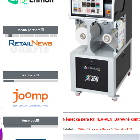
Media partners
Partners
Německá pera RITTER-PEN. Barevné kombin
Auspices
Exhibitor:
Ritter CZ s.r.o. - Hala - 3, Stánek - A09