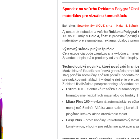
Spandex na veľtrhu Reklama Polygraf Obaly
materiálov pre vizuálnu komunikáciu
Exhibitor:
Spandex SyndiCUT, s.r.o. - Hala - 4, Stánek
Aj tento rok nebude na veľtrhu
Reklama Polygraf 
13. do 15. mája v
Hale 4, časť B
predstaví pestrý 
materiálov pre signmaking, reklamu, obalový priem
Výstavný stánok plný inšpirácie
Celá expozícia bude zrealizovaná výlučne z materiá
Spandex, doplnená o produkty od značiek skupin
Technologické novinky, ktoré posúvajú hranic
Medzi hlavné lákadlá patrí nová generácia produkč
stroj prináša revolučný spôsob potlače necoatova
prevádzkovými nákladmi – ideálne riešenie pre tlač p
Z oblasti finalizácie a postprocessingu Spandex p
Extrim 160
– elektrická rezačka s automatickým
formátovanie flexibilných materiálov do hrúbky 1
Miura Plus 160
– výkonná automatická rezačka 
menej než 5 minút. Vďaka automatickej korekcii m
plagátov, letákov alebo orezávanie tapiet.
Easy Plus
– profesionálny veľkoformátový lamin
konektivitou, vhodný pre reklamné aplikácie aj p
Mimaki: Kvalita, ktorú poznáte – inovácie, ktor