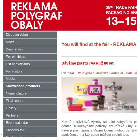
Discount ticket
News
You will find at the fair - REK
Description
For exhibitors
Dáváme plastu TVAR již 80 let
List of exhibitors
For visitors
Exhibitor:
TVAR výrobní družstvo Pardubice - Hala - 3
Media
Showcased products
Nomenclature
Final report
Gallery
Partners
Kromě zakázkové výroby se také zabýváme prod
Event calendar
domácí a kuchyňské potřeby, dřevařské klíny, 
Previous fair
kávu a jiné nápoje s Vaším logem mohou být skv
společností, na kterou se můžete spolehnout.