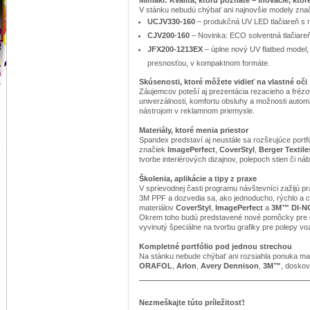
V stánku nebudú chýbať ani najnovšie modely zn
UCJV330-160
– produkčná UV LED tlačiareň s r
CJV200-160
– Novinka: ECO solventná tlačiare
JFX200-1213EX
– úplne nový UV flatbed model,
presnosťou, v kompaktnom formáte.
Skúsenosti, ktoré môžete vidieť na vlastné oči
Záujemcov poteší aj prezentácia rezacieho a frézo
univerzálnosti, komfortu obsluhy a možnosti autom
nástrojom v reklamnom priemysle.
Materiály, ktoré menia priestor
Spandex predstaví aj neustále sa rozširujúce portf
značiek
ImagePerfect
,
CoverStyl
,
Berger Textile
tvorbe interiérových dizajnov, polepoch stien či ná
Školenia, aplikácie a tipy z praxe
V sprievodnej časti programu návštevníci zažijú pr
3M PPF a dozvedia sa, ako jednoducho, rýchlo a c
materiálov
CoverStyl
,
ImagePerfect
a
3M™ DI-
Okrem toho budú predstavené nové pomôcky pre ef
vyvinutý špeciálne na tvorbu grafiky pre polepy voz
Kompletné portfólio pod jednou strechou
Na stánku nebude chýbať ani rozsiahla ponuka mate
ORAFOL
,
Arlon
,
Avery Dennison
,
3M™
, doskov
Nezmeškajte túto príležitosť!