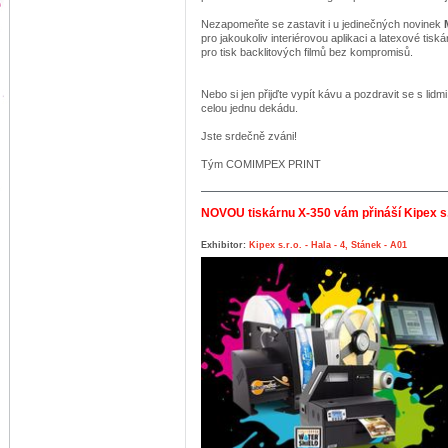
Nezapomeňte se zastavit i u jedinečných novinek
pro jakoukoliv interiérovou aplikaci a latexové tisk
pro tisk backlitových filmů bez kompromisů.
Nebo si jen přijďte vypít kávu a pozdravit se s lidmi
celou jednu dekádu.
Jste srdečně zváni!
Tým COMIMPEX PRINT
NOVOU tiskárnu X-350 vám přináší Kipex s.r
Exhibitor:
Kipex s.r.o. - Hala - 4, Stánek - A01