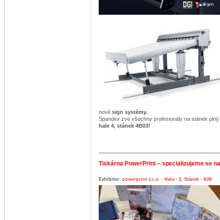
nové
sign systémy.
Spandex zve všechny profesionály na stánek plný 
hale 4, stánek 4B03!
Tiskárna PowerPrint – specializujeme se na
Exhibitor:
powerprint s.r.o. - Hala - 3, Stánek - A28