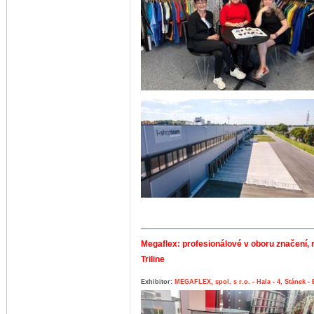
Megaflex: profesionálové v oboru značení, r
Triline
Exhibitor:
MEGAFLEX, spol. s r.o. - Hala - 4, Stánek -