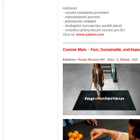
možností
- vysoká modularita provedení
- nadstandardní pevnost
- jednoduché skládání
- ekologický koncept bez použití plastů
- chráněno průmyslovým vzorem pro EU
Více na:
www.paketo.one
Custom Mats – Fast, Sustainable, and Impac
Exhibitor:
Purple Mustard NV - Hala - 3, Stánek - A15