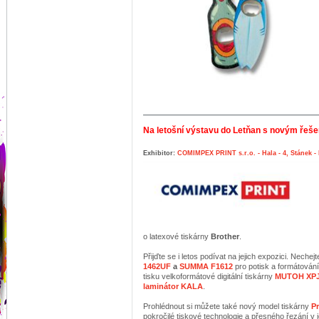
Na letošní výstavu do Letňan s novým ř
Exhibitor:
COMIMPEX PRINT s.r.o. - Hala - 4, Stánek -
o latexové tiskárny
Brother
.
Přijďte se i letos podívat na jejich expozici. Neche
1462UF
a
SUMMA F1612
pro potisk a formátování
tisku velkoformátové digitální tiskárny
MUTOH XPJ
laminátor KALA
.
Prohlédnout si můžete také nový model tiskárny
P
pokročilé tiskové technologie a přesného řezání v 