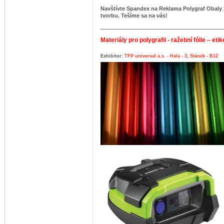
Navštívte Spandex na Reklama Polygraf Obaly 
tvorbu. Tešíme sa na vás!
Materiály pro polygrafii - ražební fólie – etik
Exhibitor:
TFP universal a.s. - Hala - 3, Stánek - B12