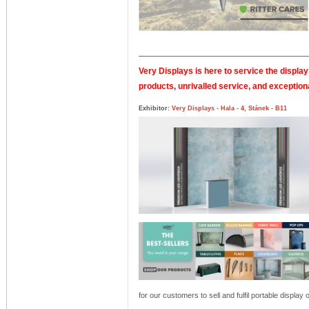
Very Displays is here to service the display
products, unrivalled service, and exception
Exhibitor:
Very Displays - Hala - 4, Stánek - B11
for our customers to sell and fulfil portable display 