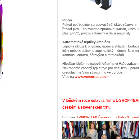
Plotry
Pokud potřebujete zpracovat širší škálu různých ma
řezací plotr. Ten zvládne zpracovat karton, vlnitou 
plasty/PVC, pryžové tkaniny a další materiály.
Automatické lepičky krabiček
Lepička slouží k ohýbání, lepení a skládání krabi
léčiv nebo krabiček s automatickým dnem. Stroj m
kontrolou obrazu, čárových a farmakódů.
Hledáte ideální obalové řešení pro Vaše zákazn
Navrhneme vhodný typ stroje pro Vaši firmu, poradí
představíme Vám stroj přímo ve výrobě.
Více na
www.versotrade.com
V loňském roce oslavila firma L-SHOP-TEA
českém a slovenském trhu
Exhibitor:
L-SHOP-TEAM Česko s.r.o. - Hala - 3, Stáne