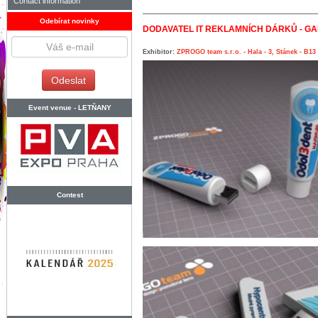
Contact information
Odebírat novinky
DODAVATEL IT REKLAMNÍCH DÁRKŮ - G
Exhibitor:
ZPROGO team s.r.o. - Hala - 3, Stánek - B13
Event venue -
LETŇANY
Contest