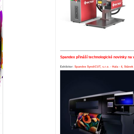
Spandex přináší technologické novinky na 
Exhibitor:
Spandex SyndiCUT, s.r.o. - Hala - 4, Stánek