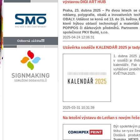
výstavou DIGI ART HUB
Praha, 23. dubna 2025 – Po dvou letech se
reklamy, polygrafie, obalů a inovativních
OBALY. Událost se koná od 13. do 15. května
které hýbou oblastí technologií a materiálů
POP/POS či dárkových předmětů. Partnerem 
společnost PKV Build, s.r.o.
2025-04-24 12:06:31
Odborná záštita
Uzávěrka soutěže KALENDÁŘ 2025 je tady
1. dubna 2025 
v soutěži je tře
kalendáře. Pak 
vyhlášení prob
KVĚTNA 2025.
2025-03-31 10:31:39
Na letošní výstavu do Letňan s novým ř
Být spolehlivým 
tisku se ryze če
Dodává produk
Summa, HEXIS