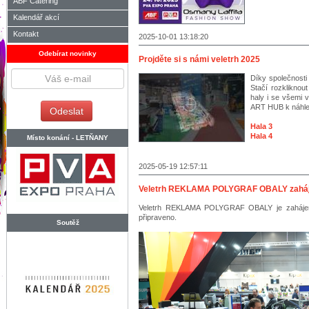
ABF Catering
Kalendář akcí
Kontakt
2025-10-01 13:18:20
Odebírat novinky
Projděte si s námi veletrh 2025
Díky společnosti
Stačí rozkliknout
haly i se všem
ART HUB k náhle
Hala 3
Hala 4
Místo konání -
LETŇANY
2025-05-19 12:57:11
Veletrh REKLAMA POLYGRAF OBALY zahájil
Veletrh REKLAMA POLYGRAF OBALY je zahájen.
připraveno.
Soutěž