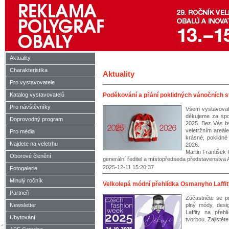
Aktuality
Charakteristika
Aktuality
Pro vystavovatele
Katalog vystavovatelů
Poděkování a přání poklidných vánočních 
Pro návštěvníky
Všem vystavovat
děkujeme za spo
Doprovodný program
2025. Bez Vás b
veletržním areá
Pro média
krásné, poklidné
Najdete na veletrhu
2026.
Martin František 
Oborové členění
generální ředitel a místopředseda představenstva 
2025-12-11 15:20:37
Fotogalerie
Minulý ročník
Velkolepá módní přehlídka Osmanyho Laffit
Partneři
Zúčastněte se p
Newsletter
plný módy, desi
Laffity na přeh
Ubytování
tvorbou. Zajistěte