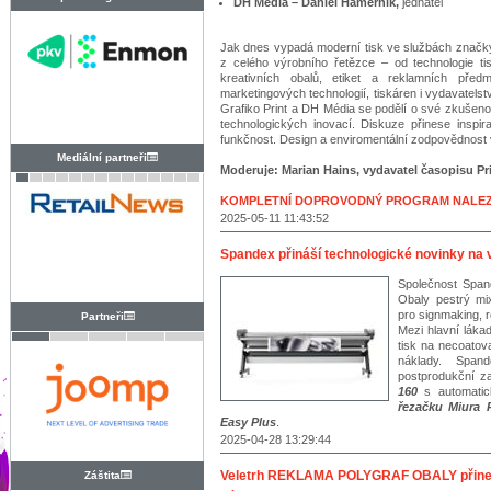
DH Media – Daniel Hamerník,
jednatel
PRAHA
Jak dnes vypadá moderní tisk ve službách značky?
z celého výrobního řetězce – od technologie tisk
kreativních obalů, etiket a reklamních předmě
marketingových technologií, tiskáren i vydavatelstv
Grafiko Print a DH Média se podělí o své zkušenosti
technologických inovací. Diskuze přinese inspirac
funkčnost. Design a enviromentální zodpovědnost
Mediální partneři
Moderuje:
Marian Hains, vydavatel časopisu Pr
KOMPLETNÍ DOPROVODNÝ PROGRAM NALEZ
2025-05-11 11:43:52
Spandex přináší technologické novinky na 
Společnost Spand
Obaly pestrý mix
pro signmaking, r
Partneři
Mezi hlavní láka
tisk na necoatov
náklady. Span
postprodukční z
160
s automatic
řezačku Miura 
Easy Plus
.
2025-04-28 13:29:44
Veletrh REKLAMA POLYGRAF OBALY přinese 
Záštita