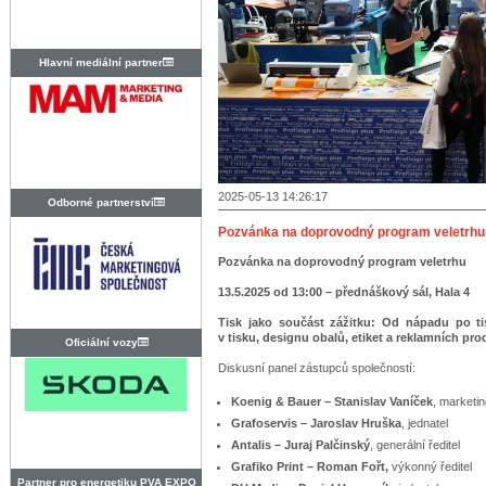
Hlavní mediální partner
2025-05-13 14:26:17
Odborné partnerství
Pozvánka na doprovodný program veletrhu
Pozvánka na doprovodný program veletrhu
13.5.2025 od 13:00 – přednáškový sál, Hala 4
Tisk jako součást zážitku: Od nápadu po tisk
v tisku, designu obalů, etiket a reklamních pro
Oficiální vozy
Diskusní panel zástupců společností:
Koenig & Bauer – Stanislav Vaníček
, marketi
Grafoservis – Jaroslav Hruška
, jednatel
Antalis – Juraj Palčinský
, generální ředitel
Grafiko Print – Roman Fořt,
výkonný ředitel
Partner pro energetiku PVA EXPO