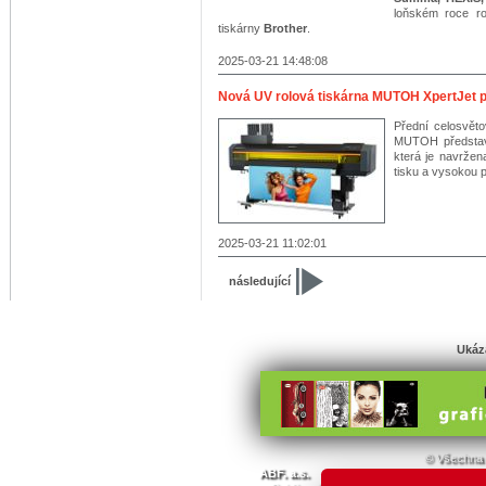
loňském roce roz
tiskárny
Brother
.
2025-03-21 14:48:08
Nová UV rolová tiskárna MUTOH XpertJet pro
Přední celosvěto
MUTOH představu
která je navržena
tisku a vysokou p
2025-03-21 11:02:01
následující
Ukáz
© Všechna 
ABF. a.s.
PVA a.s.
PVA EXPO, a.s.