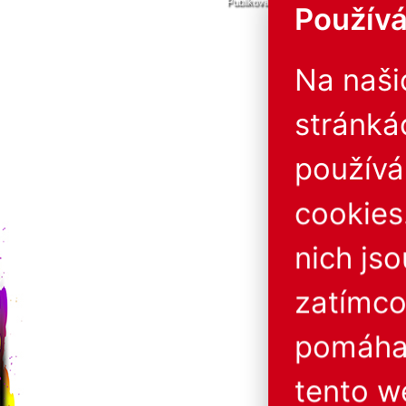
Publikování nebo další šíření obsahu j
Používá
Provozovatel neručí za 
Na naš
stránká
použív
cookies
nich js
zatímco
pomáhaj
tento w